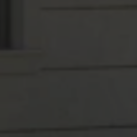
anonyme ID. Anhand der ID können
Seitenaufrufe einem Besucher zugeordnet
werden.
Laufzeit: 1 Tag
Anbieter: Google
Datenschutzerklärung
_gac_
(Google Analytics)
Wird verwendet um die Anforderungsrate
einzuschränken.
Laufzeit: 90 Tage
Anbieter: Google
Datenschutzerklärung
consentMode
(Google Analytics)
Speichert Einstellungen zur Einwilligung in die
Nutzung von Google Diensten im lokalen
Speicher des Browsers (Local Storage).