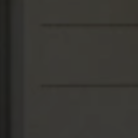
_ga
(Google Analytics)
Speichert für jeden Besucher der Website eine
anonyme ID. Anhand der ID können
Seitenaufrufe einem Besucher zugeordnet
werden.
Laufzeit: 2 Jahre
Anbieter: Google
Datenschutzerklärung
_gat
(Google Analytics)
Verhindert, dass in zu schneller Folge Daten an
den Analytics Server übertragen werden.
Laufzeit: 1 Tag
Anbieter: Google
Datenschutzerklärung
_gid
(Google Analytics)
Speichert für jeden Besucher der Website eine