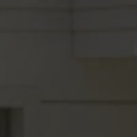
Laufzeit: Session
Anbieter: Diese Website
Datenschutzerklärung
consent_manager
(Datenschutz Cookie)
Speichert Ihre Cookie-Entscheidungen aus dieser
Cookie-Verwaltung.
Laufzeit: 1 Jahr
Anbieter: Diese Website
Datenschutzerklärung
Statistik
(1)
Statistik Cookies erfassen Informationen anonym.
Diese Informationen helfen uns zu verstehen, wie
unsere Besucher unsere Website nutzen.